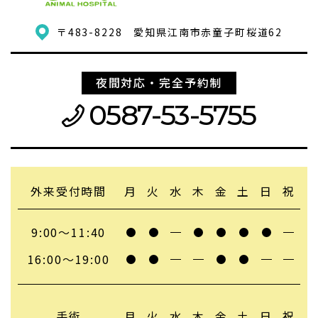
〒483-8228
愛知県江南市赤童子町桜道62
夜間対応・完全予約制
0587-53-5755
外来受付時間
月
火
水
木
金
土
日
祝
9:00〜11:40
16:00〜19:00
手術
月
火
水
木
金
土
日
祝