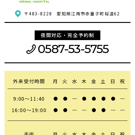
〒483-8228
愛知県江南市赤童子町桜道62
夜間対応・完全予約制
0587-53-5755
外来受付時間
月
火
水
木
金
土
日
祝
9:00〜11:40
16:00〜19:00
手術
月
火
水
木
金
土
日
祝